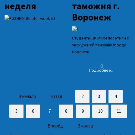
неделя
таможня г.
Воронеж
Студенты ВК МЮИ посетили с
экскурсией таможню города
Воронеж.
Подробнее...
В начало
Назад
2
3
4
5
6
7
8
9
10
11
Вперёд
В конец