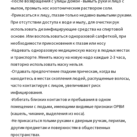
-После возвращения с улицы домой - вымыть руки и лицо с
мылом, промыть нос изотоническим раствором соли.
-Прикасаться к лицу, глазам-только недавно вымытыми руками.
При отсутствии доступа к воде и мылу, для очистки рук
использовать дезинфицирующие средства на спиртовой
основе. Или воспользоваться одноразовой салфеткой, при
необходимости прикосновения к глазам или носу
-Надевать одноразовую медицинскую маску в людных местах
и транспорте. Менять маску на новую надо каждые 2-3 часа,
повторно использовать маску нельзя.
-Отдавать предпочтение гладким прическам, когда вы
находитесь в местах скопления людей, распущенные волосы,
часто контактируя с лицом, увеличивают риск
инфицирования.
-Избегать близких контактов и пребывания в одном
помещении с людьми, имеющими видимые признаки ОРВИ
(кашель, чихание, выделения из носа).
-Не прикасаться голыми руками к дверным ручкам, перилам,
другим предметам и поверхностям в общественных
пространствах.