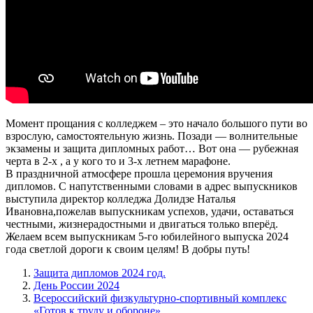
Момент прощания с колледжем – это начало большого пути во
взрослую, самостоятельную жизнь. Позади — волнительные
экзамены и защита дипломных работ… Вот она — рубежная
черта в 2-х , а у кого то и 3-х летнем марафоне.
В праздничной атмосфере прошла церемония вручения
дипломов. С напутственными словами в адрес выпускников
выступила директор колледжа Долидзе Наталья
Ивановна,пожелав выпускникам успехов, удачи, оставаться
честными, жизнерадостными и двигаться только вперёд.
Желаем всем выпускникам 5-го юбилейного выпуска 2024
года светлой дороги к своим целям! В добры путь!
Защита дипломов 2024 год.
День России 2024
Всероссийский физкультурно-спортивный комплекс
«Готов к труду и обороне».