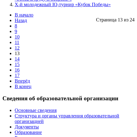
X-й молодежный IQ-турнир «Кубок Победы»
В начало
Страница 13 из 24
Назад
8
9
10
11
12
13
14
15
16
17
Вперёд
В конец
Сведения
об
образовательной
организации
Основные сведения
Структура и органы управления образовательной
организацией
Документы
Образование