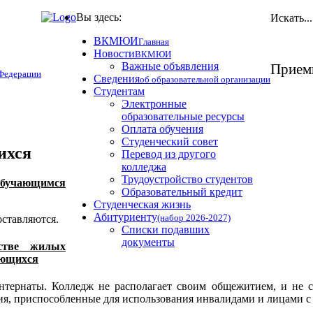
Вы здесь:
Искать...
ВКМЮИ
Главная
Новости
ВКМЮИ
Важные объявления
Прием
 Федерации
Сведения
об образовательной организации
Студентам
Электронные
образовательные ресурсы
Оплата обучения
Студенческий совет
ихся
Перевод из другого
колледжа
Трудоустройство студентов
обучающимся
Образовательный кредит
Студенческая жизнь
Абитуриенту
(набор 2026-2027)
ставляются.
Списки подавших
документы
естве жилых
ающихся
интернаты.
Колледж не располагает своим общежитием, и не с
я, приспособленные для использования инвалидами и лицами с