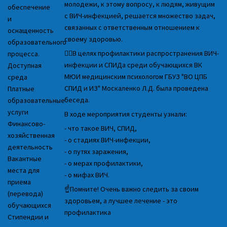
молодежи, к этому вопросу, к людям, живущим
обеспечение
с ВИЧ-инфекцией, решается множество задач,
и
связанных с ответственным отношением к
оснащенность
своему здоровью.
образовательного
👩‍⚕В целях профилактики распространения ВИЧ-
процесса.
инфекции и СПИДа среди обучающихся ВК
Доступная
МЮИ медицинским психологом ГБУЗ "ВО ЦПБ
среда
СПИД и ИЗ" Москаленко Л.Д. была проведена
Платные
беседа.
образовательные
услуги
В ходе мероприятия студенты узнали:
Финансово-
- что такое ВИЧ, СПИД,
хозяйственная
- о стадиях ВИЧ-инфекции,
деятельность
- о путях заражения,
Вакантные
- о мерах профилактики,
места для
- о мифах ВИЧ.
приема
☝Помните! Очень важно следить за своим
(перевода)
здоровьем, а лучшее лечение - это
обучающихся
профилактика
Стипендии и