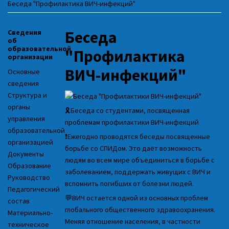
Беседа "Профилактика ВИЧ-инфекций"
Беседа
Сведения
об
образовательной
"Профилактика
организации
ВИЧ-инфекций"
Основные
сведения
Структура и
органы
🎗Беседа со студентами, посвященная
управления
проблемам профилактики ВИЧ-инфекций
образовательной
❗Ежегодно проводятся беседы посвященные
организацией
борьбе со СПИДом. Это даёт возможность
Документы
людям во всем мире объединиться в борьбе с
Образование
заболеванием, поддержать живущих с ВИЧ и
Руководство
вспомнить погибших от болезни людей.
Педагогический
💬ВИЧ остается одной из основных проблем
состав
глобального общественного здравоохранения.
Материально-
Меняя отношение населения, в частности
техническое